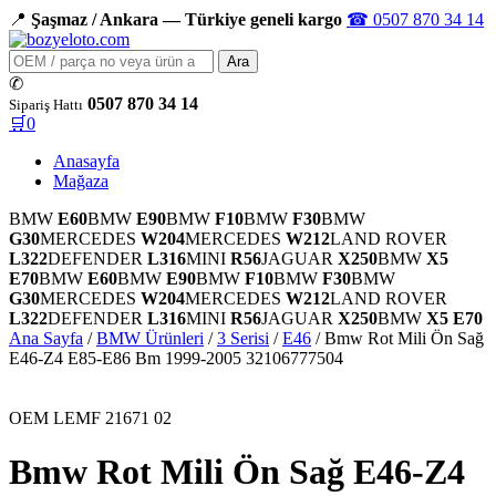
📍
Şaşmaz / Ankara — Türkiye geneli kargo
☎ 0507 870 34 14
Ürün
Ara
ara
✆
0507 870 34 14
Sipariş Hattı
🛒
0
Anasayfa
Mağaza
BMW
E60
BMW
E90
BMW
F10
BMW
F30
BMW
G30
MERCEDES
W204
MERCEDES
W212
LAND ROVER
L322
DEFENDER
L316
MINI
R56
JAGUAR
X250
BMW
X5
E70
BMW
E60
BMW
E90
BMW
F10
BMW
F30
BMW
G30
MERCEDES
W204
MERCEDES
W212
LAND ROVER
L322
DEFENDER
L316
MINI
R56
JAGUAR
X250
BMW
X5 E70
Ana Sayfa
/
BMW Ürünleri
/
3 Serisi
/
E46
/ Bmw Rot Mili Ön Sağ
E46-Z4 E85-E86 Bm 1999-2005 32106777504
OEM LEMF 21671 02
Bmw Rot Mili Ön Sağ E46-Z4