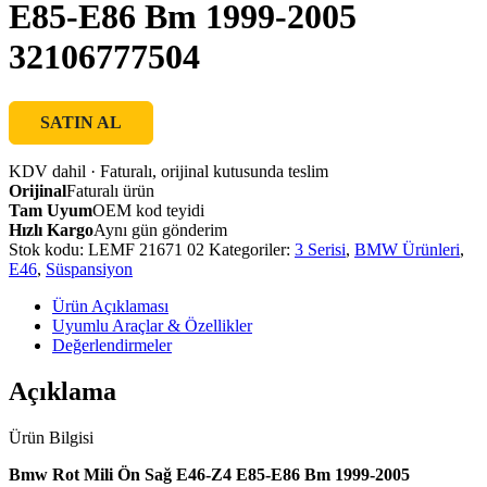
E85-E86 Bm 1999-2005
32106777504
SATIN AL
KDV dahil · Faturalı, orijinal kutusunda teslim
Orijinal
Faturalı ürün
Tam Uyum
OEM kod teyidi
Hızlı Kargo
Aynı gün gönderim
Stok kodu:
LEMF 21671 02
Kategoriler:
3 Serisi
,
BMW Ürünleri
,
E46
,
Süspansiyon
Ürün Açıklaması
Uyumlu Araçlar & Özellikler
Değerlendirmeler
Açıklama
Ürün Bilgisi
Bmw Rot Mili Ön Sağ E46-Z4 E85-E86 Bm 1999-2005