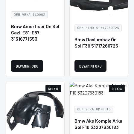
OEM VEKA 140002
Bmw Amortısor On Sol
OEM FIND 51717260725
Gazlı E81-E87
31316771553
Bmw Davlumbaz Ön
Sol F30 51717260725
DEVAMINI OKU
DEVAMINI OKU
STOKTA
STOKTA
OEM VEKA BM-8015
Bmw Aks Komple Arka
Sol F10 33207630183