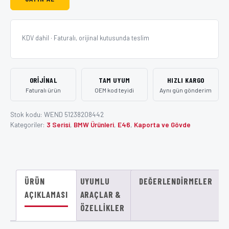
KDV dahil · Faturalı, orijinal kutusunda teslim
ORIJINAL
TAM UYUM
HIZLI KARGO
Faturalı ürün
OEM kod teyidi
Aynı gün gönderim
Stok kodu:
WEND 51238208442
Kategoriler:
3 Serisi
,
BMW Ürünleri
,
E46
,
Kaporta ve Gövde
ÜRÜN
UYUMLU
DEĞERLENDIRMELER
AÇIKLAMASI
ARAÇLAR &
ÖZELLIKLER