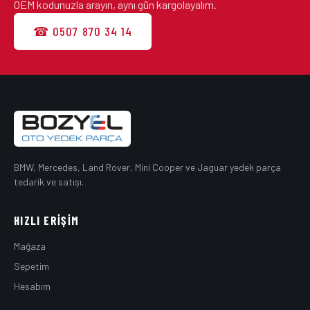
OEM kodunuzla arayın, aynı gün kargolayalım.
☎ 0507 870 34 14
BMW, Mercedes, Land Rover, Mini Cooper ve Jaguar yedek parça
tedarik ve satışı.
HIZLI ERIŞIM
Mağaza
Sepetim
Hesabım