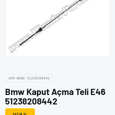
OEM WEND 51238208442
Bmw Kaput Açma Teli E46
51238208442
SATIN AL